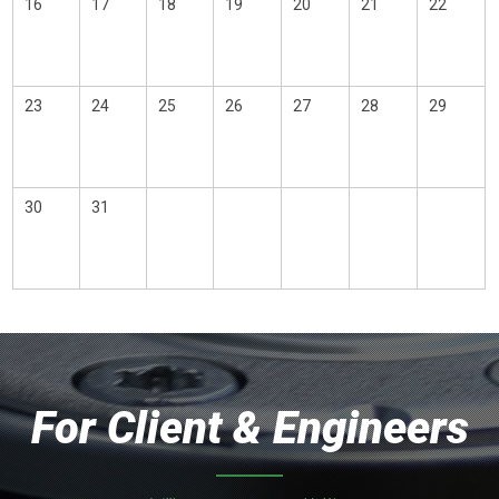
16
17
18
19
20
21
22
23
24
25
26
27
28
29
30
31
For Client & Engineers