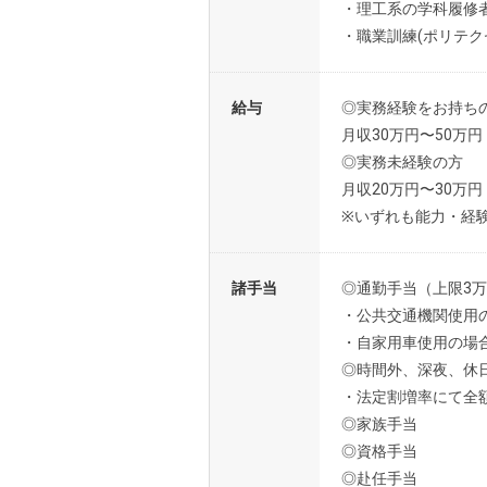
・理工系の学科履修
・職業訓練(ポリテ
給与
◎実務経験をお持ち
月収30万円〜50万円
◎実務未経験の方
月収20万円〜30万円
※いずれも能力・経
諸手当
◎通勤手当（上限3
・公共交通機関使用
・自家用車使用の場
◎時間外、深夜、休
・法定割増率にて全
◎家族手当
◎資格手当
◎赴任手当