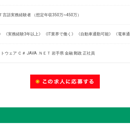
ＥＴ言語実務経験者 （想定年収350万~450万）
 《実務経験3年以上》 《IT業界で働く》 《自動車通勤可能》 《電車
フトウェア Ｃ＃ JAVA .ＮＥＴ 岩手県 金融 郵政 正社員