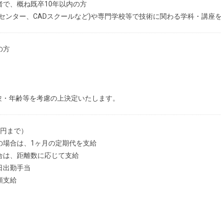
者で、概ね既卒10年以内の方
クセンター、CADスクールなど)や専門学校等で技術に関わる学科・講座
の方
験・年齢等を考慮の上決定いたします。
万円まで）
の場合は、1ヶ月の定期代を支給
合は、距離数に応じて支給
日出勤手当
額支給