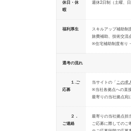
休日・休
週休2日制（土曜、日
暇
福利厚生
スキルアップ補助制
旅費補助、技術交流
※住宅補助制度有り
選考の流れ
１.ご
当サイトの「
この求
応募
※当社各拠点への直
最寄りの当社拠点宛
２．
最寄りの当社拠点担
ご連絡
ご応募に際してのご
※ご応募段階で応募