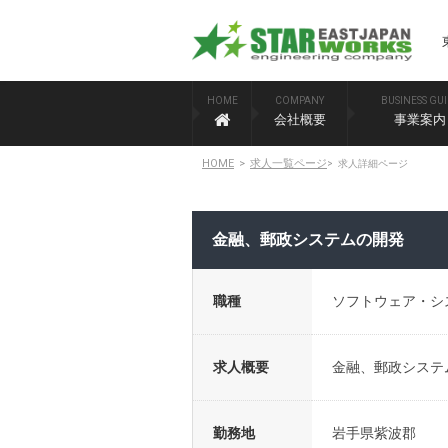
HOME
COMPANY
BUSINESS GU
会社概要
事業案内
HOME
>
求人一覧ページ
>
求人詳細ページ
金融、郵政システムの開発
職種
ソフトウェア・シス
求人概要
金融、郵政システ
勤務地
岩手県紫波郡