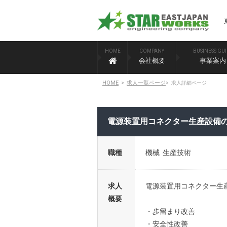
HOME
COMPANY
BUSINESS GU
会社概要
事業案内
HOME
>
求人一覧ページ
>
求人詳細ページ
電源装置用コネクター生産設備
職種
機械 生産技術
求人
電源装置用コネクター生
概要
・歩留まり改善
・安全性改善