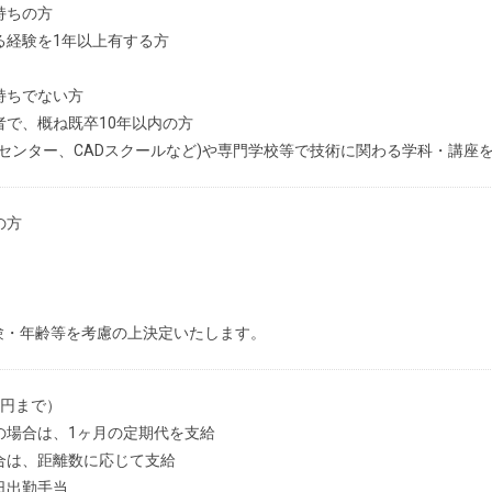
持ちの方
る経験を1年以上有する方
持ちでない方
者で、概ね既卒10年以内の方
クセンター、CADスクールなど)や専門学校等で技術に関わる学科・講座
の方
験・年齢等を考慮の上決定いたします。
万円まで）
の場合は、1ヶ月の定期代を支給
合は、距離数に応じて支給
日出勤手当