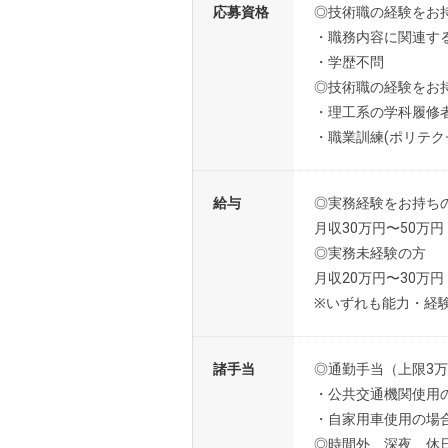
応募資格
◎技術職の経験をお
・職務内容に関連す
・学歴不問
◎技術職の経験をお
・理工系の学科履修
・職業訓練(ポリテ
給与
◎実務経験をお持ち
月収30万円〜50万円
◎実務未経験の方
月収20万円〜30万円
※いずれも能力・経
諸手当
◎通勤手当（上限3
・公共交通機関使用
・自家用車使用の場
◎時間外、深夜、休