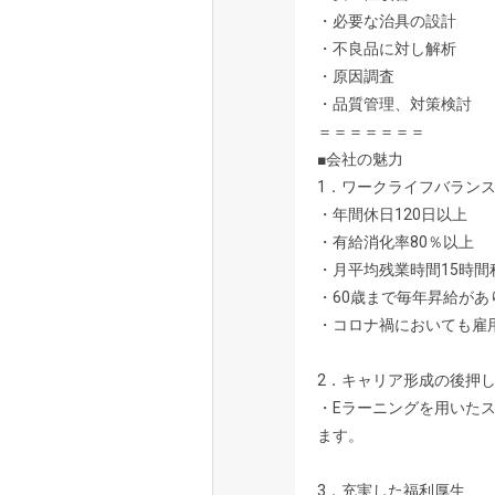
・必要な治具の設計
・不良品に対し解析
・原因調査
・品質管理、対策検討
＝＝＝＝＝＝＝
■会社の魅力
1．ワークライフバラン
・年間休日120日以上
・有給消化率80％以上
・月平均残業時間15時間
・60歳まで毎年昇給があ
・コロナ禍においても雇
2．キャリア形成の後押
・Eラーニングを用いた
ます。
3．充実した福利厚生