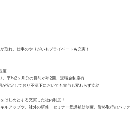
スが取れ、仕事のやりがいもプライベートも充実！
程度
り、平均2ヶ月分の賞与が年2回、退職金制度有
用が安定しており不況下においても賞与も変わらず支給
しをはじめとする充実した社内制度！
スキルアップや、社外の研修・セミナー受講補助制度、資格取得のバッ