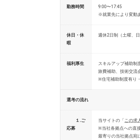
勤務時間
9:00〜17:45
※就業先により変動
休日・休
週休2日制（土曜、日
暇
福利厚生
スキルアップ補助制
旅費補助、技術交流
※住宅補助制度有り
選考の流れ
１.ご
当サイトの「
この求
応募
※当社各拠点への直
最寄りの当社拠点宛