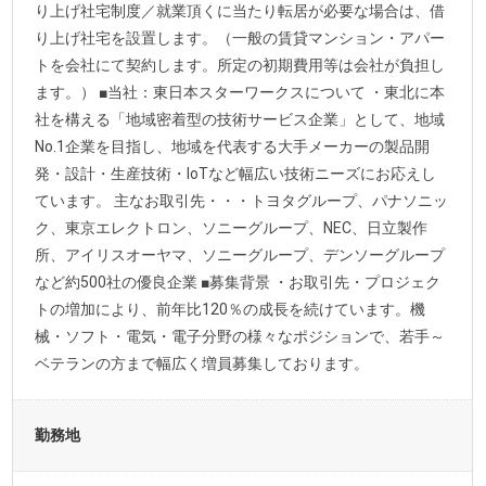
り上げ社宅制度／就業頂くに当たり転居が必要な場合は、借
り上げ社宅を設置します。（一般の賃貸マンション・アパー
トを会社にて契約します。所定の初期費用等は会社が負担し
ます。） ■当社：東日本スターワークスについて ・東北に本
社を構える「地域密着型の技術サービス企業」として、地域
No.1企業を目指し、地域を代表する大手メーカーの製品開
発・設計・生産技術・IoTなど幅広い技術ニーズにお応えし
ています。 主なお取引先・・・トヨタグループ、パナソニッ
ク、東京エレクトロン、ソニーグループ、NEC、日立製作
所、アイリスオーヤマ、ソニーグループ、デンソーグループ
など約500社の優良企業 ■募集背景 ・お取引先・プロジェク
トの増加により、前年比120％の成長を続けています。機
械・ソフト・電気・電子分野の様々なポジションで、若手～
ベテランの方まで幅広く増員募集しております。
勤務地