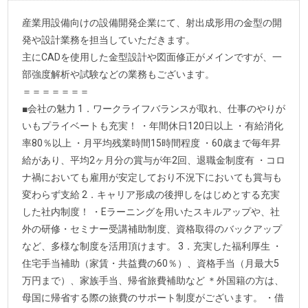
産業用設備向けの設備開発企業にて、射出成形用の金型の開
発や設計業務を担当していただきます。
主にCADを使用した金型設計や図面修正がメインですが、一
部強度解析や試験などの業務もございます。
＝＝＝＝＝＝＝
■会社の魅力 1．ワークライフバランスが取れ、仕事のやりが
いもプライベートも充実！ ・年間休日120日以上 ・有給消化
率80％以上 ・月平均残業時間15時間程度 ・60歳まで毎年昇
給があり、平均2ヶ月分の賞与が年2回、退職金制度有 ・コロ
ナ禍においても雇用が安定しており不況下においても賞与も
変わらず支給 2．キャリア形成の後押しをはじめとする充実
した社内制度！ ・Eラーニングを用いたスキルアップや、社
外の研修・セミナー受講補助制度、資格取得のバックアップ
など、多様な制度を活用頂けます。 3．充実した福利厚生 ・
住宅手当補助（家賃・共益費の60％）、資格手当（月最大5
万円まで）、家族手当、帰省旅費補助など ＊外国籍の方は、
母国に帰省する際の旅費のサポート制度がございます。 ・借