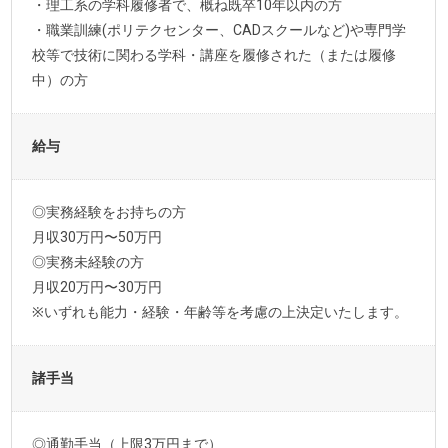
・理工系の学科履修者で、概ね既卒10年以内の方
・職業訓練(ポリテクセンター、CADスクールなど)や専門学
校等で技術に関わる学科・講座を履修された（または履修
中）の方
給与
◎実務経験をお持ちの方
月収30万円〜50万円
◎実務未経験の方
月収20万円〜30万円
※いずれも能力・経験・年齢等を考慮の上決定いたします。
諸手当
◎通勤手当（上限3万円まで）