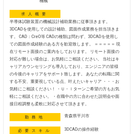
機械
求人概要
半導体試験装置の機械設計補助業務に従事頂きます。
3DCADを使用しての設計補助、図面作成業務を担当頂きま
す。 CAD：CreO等 CADの種類は問わず、3DCADを使用し
ての図面作成経験のある方を歓迎致します。 ＝＝＝＝＝ 現
在リモート面接のご案内をしております。 リモート面接の
対応が難しい場合は、お気軽にご相談ください。 当社はキ
ャリアカウンセリングも導入しており、エンジニアの皆様
の今後のキャリアをサポート致します。 あなたの転職に関
する不安、重要視している点、叶えたいキャリア ・・・お
気軽にご相談ください！ ・Ｕ・ｌターンご希望の方もお気
軽にご相談ください。 ・在職中の方に合わせた説明会や面
接日程調整も柔軟に対応させて頂きます。
青森県平川市
勤務地
3DCADの操作経験
必要スキル