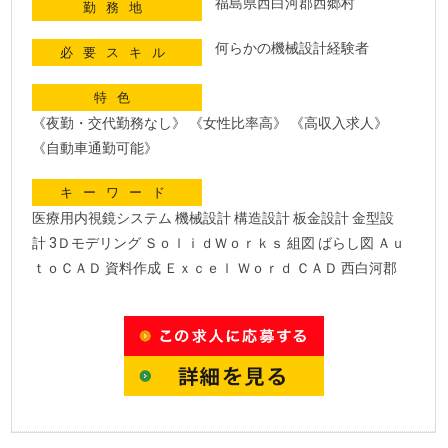
福島県西白河郡西郷村
勤務地
何らかの機械設計経験者
必要スキル
特色
《夜勤・交代勤務なし》 《女性比率高》 《高収入求人》
《自動車通勤可能》
キーワード
医療用内視鏡システム 機械設計 構造設計 板金設計 金型設
計 3Ｄモデリング ＳｏｌｉｄＷｏｒｋｓ 組図 ばらし図 Ａｕ
ｔｏＣＡＤ 資料作成 Ｅｘｃｅｌ Ｗｏｒｄ ＣＡＤ 西白河郡