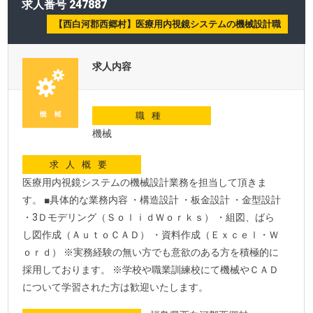
求人番号 247887
【西白河郡西郷村】医療用内視鏡システムの機械設計職
求人内容
職種
機械
求人概要
医療用内視鏡システムの機械設計業務を担当して頂きま
す。 ■具体的な業務内容 ・構造設計 ・板金設計 ・金型設計
・3Ｄモデリング（ＳｏｌｉｄＷｏｒｋｓ） ・組図、ばら
し図作成（ＡｕｔｏＣＡＤ） ・資料作成（Ｅｘｃｅｌ・Ｗ
ｏｒｄ） ※実務経験の無い方でも意欲のある方を積極的に
採用しております。 ※学校や職業訓練校にて機械やＣＡＤ
について学習された方は歓迎いたします。