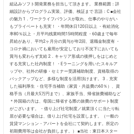
組込みソフト開発業務を担当して頂きます。 業務範囲：詳
細設計からプログラム実装、評価、検証まで 言語：C ■会社
の魅力 1．ワークライフバランスが取れ、仕事のやりがい
もプライベートも充実！ ・年間休日120日以上 ・有給消化
率80％以上 ・月平均残業時間15時間程度 ・60歳まで毎年
昇給があり、平均2ヶ月分の賞与が年2回、退職金制度有 ・
コロナ禍においても雇用が安定しており不況下においても
賞与も変わらず支給 2．キャリア形成の後押しをはじめと
する充実した社内制度！ ・Eラーニングを用いたスキルア
ップや、社外の研修・セミナー受講補助制度、資格取得の
バックアップなど、多様な制度を活用頂けます。 3．充実
した福利厚生 ・住宅手当補助（家賃・共益費の60％）、資
格手当（月最大5万円まで）、家族手当、帰省旅費補助など
＊外国籍の方は、母国に帰省する際の旅費のサポート制度
がございます。 ・借り上げ社宅制度／就業頂くに当たり転
居が必要な場合は、借り上げ社宅を設置します。（一般の
賃貸マンション・アパートを会社にて契約します。所定の
初期費用等は会社が負担します。） ■当社：東日本スター