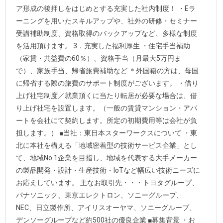
ア形成の後押しをはじめとする充実した社内制度！ ・Eラ
ーニングを用いたスキルアップや、社外の研修・セミナー
受講補助制度、資格取得のバックアップなど、多様な制度
を活用頂けます。 3．充実した福利厚生 ・住宅手当補助
（家賃・共益費の60％）、資格手当（月最大5万円ま
で）、家族手当、帰省旅費補助など ＊外国籍の方は、母国
に帰省する際の旅費のサポート制度がございます。 ・借り
上げ社宅制度／就業頂くに当たり転居が必要な場合は、借
り上げ社宅を設置します。（一般の賃貸マンション・アパ
ートを会社にて契約します。所定の初期費用等は会社が負
担します。） ■当社：東日本スターワークスについて ・東
北に本社を構える「地域密着型の技術サービス企業」とし
て、地域No.1企業を目指し、地域を代表する大手メーカー
の製品開発・設計・生産技術・IoTなど幅広い技術ニーズに
お応えしています。 主なお取引先・・・トヨタグループ、
パナソニック、東京エレクトロン、ソニーグループ、
NEC、日立製作所、アイリスオーヤマ、ソニーグループ、
デンソーグループなど約500社の優良企業 ■募集背景 ・お