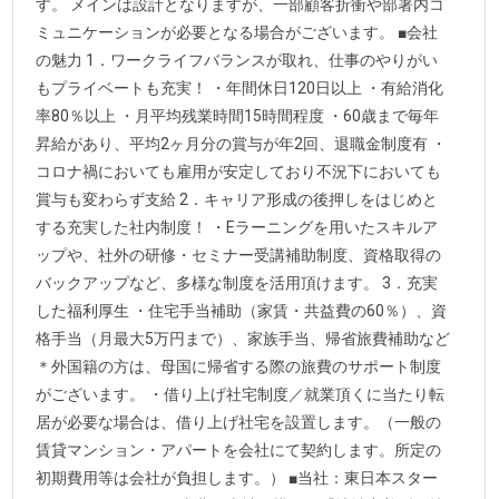
す。 メインは設計となりますが、一部顧客折衝や部署内コ
ミュニケーションが必要となる場合がございます。 ■会社
の魅力 1．ワークライフバランスが取れ、仕事のやりがい
もプライベートも充実！ ・年間休日120日以上 ・有給消化
率80％以上 ・月平均残業時間15時間程度 ・60歳まで毎年
昇給があり、平均2ヶ月分の賞与が年2回、退職金制度有 ・
コロナ禍においても雇用が安定しており不況下においても
賞与も変わらず支給 2．キャリア形成の後押しをはじめと
する充実した社内制度！ ・Eラーニングを用いたスキルア
ップや、社外の研修・セミナー受講補助制度、資格取得の
バックアップなど、多様な制度を活用頂けます。 3．充実
した福利厚生 ・住宅手当補助（家賃・共益費の60％）、資
格手当（月最大5万円まで）、家族手当、帰省旅費補助など
＊外国籍の方は、母国に帰省する際の旅費のサポート制度
がございます。 ・借り上げ社宅制度／就業頂くに当たり転
居が必要な場合は、借り上げ社宅を設置します。（一般の
賃貸マンション・アパートを会社にて契約します。所定の
初期費用等は会社が負担します。） ■当社：東日本スター