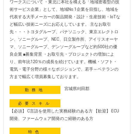
ワークスについて ・東北に本社を構える「地域密着型の技
術サービス企業」として、地域No.1企業を目指し、地域を
代表する大手メーカーの製品開発・設計・生産技術・IoTな
ど幅広い技術ニーズにお応えしています。 主なお取引
先・・・トヨタグループ、パナソニック、東京エレクトロ
ン、ソニーグループ、NEC、日立製作所、アイリスオーヤ
マ、ソニーグループ、デンソーグループなど約500社の優
良企業 ■募集背景 ・お取引先・プロジェクトの増加によ
り、前年比120％の成長を続けています。機械・ソフト・
電気・電子分野の様々なポジションで、若手～ベテランの
方まで幅広く増員募集しております。
宮城県刈田郡
勤務地
必要スキル
【必須】 C言語を使用した実務経験のある方 【歓迎】 ECU
開発、ファームウェア開発のご経験のある方
特色