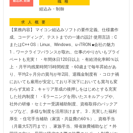
職種
組込み・制御
求人概要
【業務内容】 マイコン組込みソフトの要件定義、仕様書作
成、コーディング、テストまでの一連の設計 使用言語：C
またはC++ OS：Linux、Windows、u-iTRON ■会社の魅力
1．ワークライフバランスが取れ、仕事のやりがいもプライ
ベートも充実！ ・年間休日120日以上 ・有給消化率80％以
上 ・月平均残業時間15時間程度 ・60歳まで毎年昇給があ
り、平均2ヶ月分の賞与が年2回、退職金制度有 ・コロナ禍
においても雇用が安定しており不況下においても賞与も変
わらず支給 2．キャリア形成の後押しをはじめとする充実
した社内制度！ ・Eラーニングを用いたスキルアップや、
社外の研修・セミナー受講補助制度、資格取得のバックア
ップなど、多様な制度を活用頂けます。 3．充実した福利
厚生 ・住宅手当補助（家賃・共益費の60％）、資格手当
（月最大5万円まで）、家族手当、帰省旅費補助など ＊外