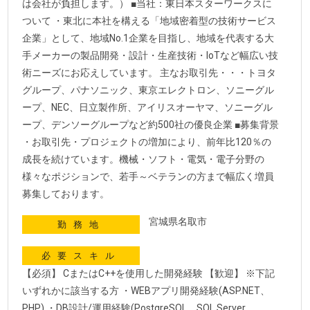
は会社が負担します。） ■当社：東日本スターワークスに
ついて ・東北に本社を構える「地域密着型の技術サービス
企業」として、地域No.1企業を目指し、地域を代表する大
手メーカーの製品開発・設計・生産技術・IoTなど幅広い技
術ニーズにお応えしています。 主なお取引先・・・トヨタ
グループ、パナソニック、東京エレクトロン、ソニーグル
ープ、NEC、日立製作所、アイリスオーヤマ、ソニーグル
ープ、デンソーグループなど約500社の優良企業 ■募集背景
・お取引先・プロジェクトの増加により、前年比120％の
成長を続けています。機械・ソフト・電気・電子分野の
様々なポジションで、若手～ベテランの方まで幅広く増員
募集しております。
宮城県名取市
勤務地
必要スキル
【必須】 CまたはC++を使用した開発経験 【歓迎】 ※下記
いずれかに該当する方 ・WEBアプリ開発経験(ASP.NET、
PHP) ・DB設計/運用経験(PostgreSQL、SQL Server、