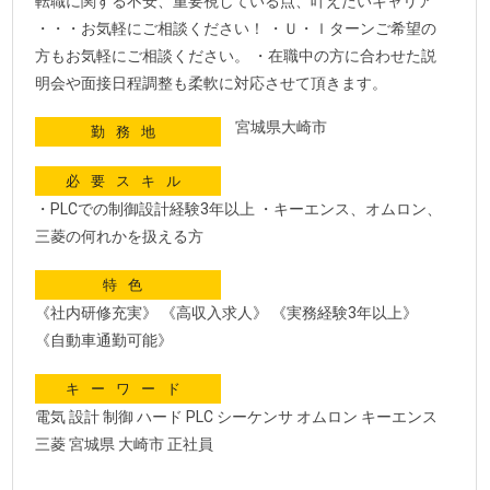
転職に関する不安、重要視している点、叶えたいキャリア
・・・お気軽にご相談ください！ ・Ｕ・ｌターンご希望の
方もお気軽にご相談ください。 ・在職中の方に合わせた説
明会や面接日程調整も柔軟に対応させて頂きます。
宮城県大崎市
勤務地
必要スキル
・PLCでの制御設計経験3年以上 ・キーエンス、オムロン、
三菱の何れかを扱える方
特色
《社内研修充実》 《高収入求人》 《実務経験3年以上》
《自動車通勤可能》
キーワード
電気 設計 制御 ハード PLC シーケンサ オムロン キーエンス
三菱 宮城県 大崎市 正社員