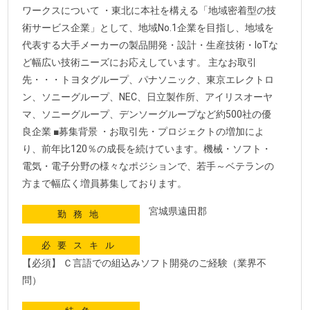
ワークスについて ・東北に本社を構える「地域密着型の技
術サービス企業」として、地域No.1企業を目指し、地域を
代表する大手メーカーの製品開発・設計・生産技術・IoTな
ど幅広い技術ニーズにお応えしています。 主なお取引
先・・・トヨタグループ、パナソニック、東京エレクトロ
ン、ソニーグループ、NEC、日立製作所、アイリスオーヤ
マ、ソニーグループ、デンソーグループなど約500社の優
良企業 ■募集背景 ・お取引先・プロジェクトの増加によ
り、前年比120％の成長を続けています。機械・ソフト・
電気・電子分野の様々なポジションで、若手～ベテランの
方まで幅広く増員募集しております。
宮城県遠田郡
勤務地
必要スキル
【必須】 Ｃ言語での組込みソフト開発のご経験（業界不
問）