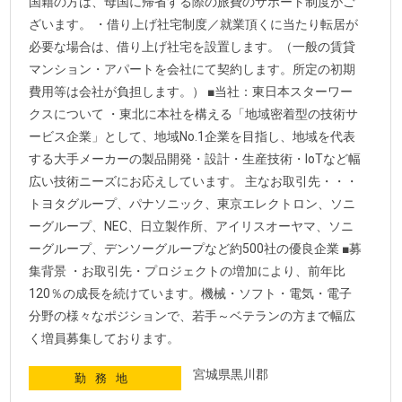
国籍の方は、母国に帰省する際の旅費のサポート制度がご
ざいます。 ・借り上げ社宅制度／就業頂くに当たり転居が
必要な場合は、借り上げ社宅を設置します。（一般の賃貸
マンション・アパートを会社にて契約します。所定の初期
費用等は会社が負担します。） ■当社：東日本スターワー
クスについて ・東北に本社を構える「地域密着型の技術サ
ービス企業」として、地域No.1企業を目指し、地域を代表
する大手メーカーの製品開発・設計・生産技術・IoTなど幅
広い技術ニーズにお応えしています。 主なお取引先・・・
トヨタグループ、パナソニック、東京エレクトロン、ソニ
ーグループ、NEC、日立製作所、アイリスオーヤマ、ソニ
ーグループ、デンソーグループなど約500社の優良企業 ■募
集背景 ・お取引先・プロジェクトの増加により、前年比
120％の成長を続けています。機械・ソフト・電気・電子
分野の様々なポジションで、若手～ベテランの方まで幅広
く増員募集しております。
宮城県黒川郡
勤務地