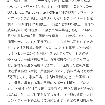
計、管理、運用。 ・データを管理する為のシステム構築
(DB、ネットワーク)も行います。 使用言語：CまたはC++
OS：Linux、Windows、u-iTRON ■会社の魅力 1．ワークラ
イフバランスが取れ、仕事のやりがいもプライベートも充
実！ ・年間休日120日以上 ・有給消化率80％以上 ・月平均
残業時間15時間程度 ・60歳まで毎年昇給があり、平均2ヶ
月分の賞与が年2回、退職金制度有 ・コロナ禍においても
雇用が安定しており不況下においても賞与も変わらず支給
2．キャリア形成の後押しをはじめとする充実した社内制
度！ ・Eラーニングを用いたスキルアップや、社外の研
修・セミナー受講補助制度、資格取得のバックアップな
ど、多様な制度を活用頂けます。 3．充実した福利厚生 ・
住宅手当補助（家賃・共益費の60％）、資格手当（月最大
5万円まで）、家族手当、帰省旅費補助など ＊外国籍の方
は、母国に帰省する際の旅費のサポート制度がございま
す。 ・借り上げ社宅制度／就業頂くに当たり転居が必要な
場合は、借り上げ社宅を設置します。（一般の賃貸マンシ
ョン・アパートを会社にて契約します。所定の初期費用等