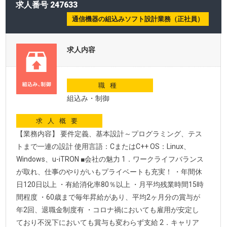
求人番号 247633
通信機器の組込みソフト設計業務（正社員）
求人内容
職種
組込み・制御
求人概要
【業務内容】 要件定義、基本設計～プログラミング、テス
トまで一連の設計 使用言語：CまたはC++ OS：Linux、
Windows、u-iTRON ■会社の魅力 1．ワークライフバランス
が取れ、仕事のやりがいもプライベートも充実！ ・年間休
日120日以上 ・有給消化率80％以上 ・月平均残業時間15時
間程度 ・60歳まで毎年昇給があり、平均2ヶ月分の賞与が
年2回、退職金制度有 ・コロナ禍においても雇用が安定し
ており不況下においても賞与も変わらず支給 2．キャリア