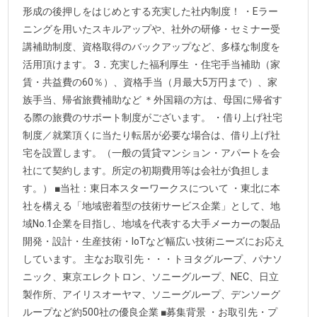
形成の後押しをはじめとする充実した社内制度！ ・Eラー
ニングを用いたスキルアップや、社外の研修・セミナー受
講補助制度、資格取得のバックアップなど、多様な制度を
活用頂けます。 3．充実した福利厚生 ・住宅手当補助（家
賃・共益費の60％）、資格手当（月最大5万円まで）、家
族手当、帰省旅費補助など ＊外国籍の方は、母国に帰省す
る際の旅費のサポート制度がございます。 ・借り上げ社宅
制度／就業頂くに当たり転居が必要な場合は、借り上げ社
宅を設置します。（一般の賃貸マンション・アパートを会
社にて契約します。所定の初期費用等は会社が負担しま
す。） ■当社：東日本スターワークスについて ・東北に本
社を構える「地域密着型の技術サービス企業」として、地
域No.1企業を目指し、地域を代表する大手メーカーの製品
開発・設計・生産技術・IoTなど幅広い技術ニーズにお応え
しています。 主なお取引先・・・トヨタグループ、パナソ
ニック、東京エレクトロン、ソニーグループ、NEC、日立
製作所、アイリスオーヤマ、ソニーグループ、デンソーグ
ループなど約500社の優良企業 ■募集背景 ・お取引先・プ