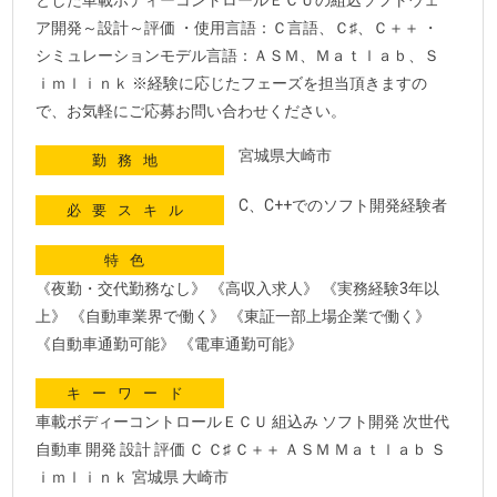
とした車載ボディーコントロールＥＣＵの組込ソフトウェ
ア開発～設計～評価 ・使用言語：Ｃ言語、Ｃ♯、Ｃ＋＋ ・
シミュレーションモデル言語：ＡＳＭ、Ｍａｔｌａｂ、Ｓ
ｉｍｌｉｎｋ ※経験に応じたフェーズを担当頂きますの
で、お気軽にご応募お問い合わせください。
宮城県大崎市
勤務地
C、C++でのソフト開発経験者
必要スキル
特色
《夜勤・交代勤務なし》 《高収入求人》 《実務経験3年以
上》 《自動車業界で働く》 《東証一部上場企業で働く》
《自動車通勤可能》 《電車通勤可能》
キーワード
車載ボディーコントロールＥＣＵ 組込み ソフト開発 次世代
自動車 開発 設計 評価 Ｃ Ｃ♯ Ｃ＋＋ ＡＳＭ Ｍａｔｌａｂ Ｓ
ｉｍｌｉｎｋ 宮城県 大崎市