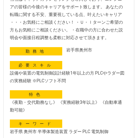
アの皆様の今後のキャリアをサポート致します。 あなたの
転職に関する不安、重要視している点、叶えたいキャリア
・・・お気軽にご相談ください！ ・Ｕ・ｌターンご希望の
方もお気軽にご相談ください。 ・在職中の方に合わせた説
明会や面接日程調整も柔軟に対応させて頂きます。
岩手県奥州市
勤務地
必要スキル
設備や装置の電気制御設計経験1年以上の方 PLCやラダー図
の実務経験 ※PLCソフト不問
特色
《夜勤・交代勤務なし》 《実務経験3年以上》 《自動車通
勤可能》
キーワード
岩手県 奥州市 半導体製造装置 ラダー PLC 電気制御