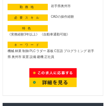
岩手県奥州市
勤務地
CADの操作経験
必要スキル
特色
《実務経験3年以上》 《自動車通勤可能》
キーワード
機械 林業 制御 PLC ラダー 基板 C言語 プログラミング 岩手
県 奥州市 装置 設備 建機 正社員